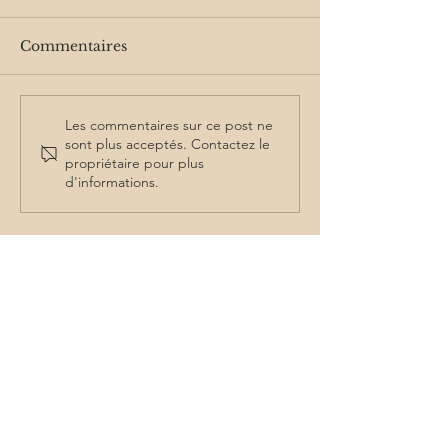
Commentaires
À la une #11 -
À la une #10 -
Les commentaires sur ce post ne
sont plus acceptés. Contactez le
Rencontre avec
Rencontre ave
propriétaire pour plus
Odilène Joa
Demortier
d'informations.