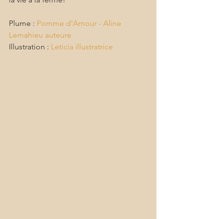
Plume : 
Pomme d'Amour - Aline 
Lemahieu auteure
Illustration : 
Leticia illustratrice